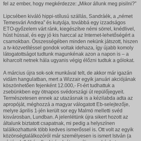
fel az ember, hogy megkérdezze: „Mikor állunk meg pisilni?”
Lipcsében kiváló hippi-stílusú szállás, Sandráék, a „német
Temesvári Andrea” és kutyája, továbbá egy izzadságos
ETO-győzelem várt ránk, kiegészítve némi sörrel, knédlivel,
húst hússal, és egy jó kis harccal az Internet-lehetőségért a
csarnokban. Összességében minden nekünk játszott, hiszen
a tv-közvetítéssel gondok voltak idehaza, így újabb komoly
látogatottságot tudtunk magunkénak azon a napon is – a
kiharcolt netnek hála ugyanis végig élőzni tudtuk a gólokat.
A március újra sok-sok munkával telt, de akkor már igazán
vidám hangulatban, mert a Wizzair egyik januári akciójának
köszönhetően fejenként 12.000,- Ft-ért tudhattuk a
zsebünkben egy ötnapos svédországi út repülőjegyeit.
Természetesen ennek az utazásnak is a kézilabda adta az
apropóját, méghozzá a magyar válogatott Eb-selejtezője,
melyre április 1-jén került sor egy Malmö melletti svéd
kisvárosban, Lundban. A jelenlétünk újra sikert hozott az
általunk biztatott csapatnak, mi pedig a helyszínen
találkozhattunk több kedves ismerőssel is. Ott volt az egyik
közönségtalálkozóról már személyesen is ismert István (a