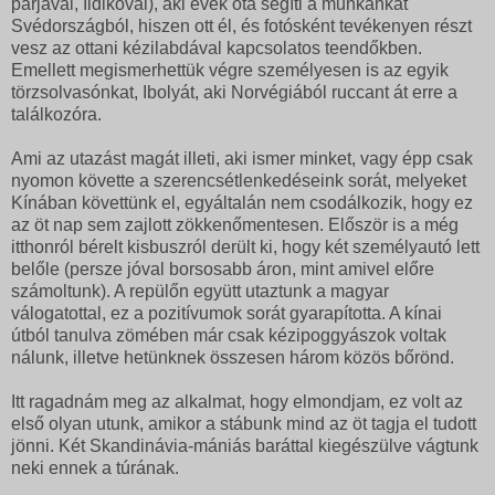
párjával, Ildikóval), aki évek óta segíti a munkánkat
Svédországból, hiszen ott él, és fotósként tevékenyen részt
vesz az ottani kézilabdával kapcsolatos teendőkben.
Emellett megismerhettük végre személyesen is az egyik
törzsolvasónkat, Ibolyát, aki Norvégiából ruccant át erre a
találkozóra.
Ami az utazást magát illeti, aki ismer minket, vagy épp csak
nyomon követte a szerencsétlenkedéseink sorát, melyeket
Kínában követtünk el, egyáltalán nem csodálkozik, hogy ez
az öt nap sem zajlott zökkenőmentesen. Először is a még
itthonról bérelt kisbuszról derült ki, hogy két személyautó lett
belőle (persze jóval borsosabb áron, mint amivel előre
számoltunk). A repülőn együtt utaztunk a magyar
válogatottal, ez a pozitívumok sorát gyarapította. A kínai
útból tanulva zömében már csak kézipoggyászok voltak
nálunk, illetve hetünknek összesen három közös bőrönd.
Itt ragadnám meg az alkalmat, hogy elmondjam, ez volt az
első olyan utunk, amikor a stábunk mind az öt tagja el tudott
jönni. Két Skandinávia-mániás baráttal kiegészülve vágtunk
neki ennek a túrának.