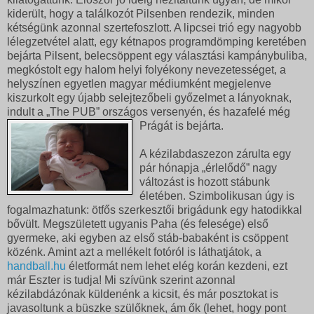
kiderült, hogy a találkozót Pilsenben rendezik, minden
kétségünk azonnal szertefoszlott. A lipcsei trió egy nagyobb
lélegzetvétel alatt, egy kétnapos programdömping keretében
bejárta Pilsent, belecsöppent egy választási kampánybuliba,
megkóstolt egy halom helyi folyékony nevezetességet, a
helyszínen egyetlen magyar médiumként megjelenve
kiszurkolt egy újabb selejtezőbeli győzelmet a lányoknak,
indult a „The PUB” országos versenyén, és hazafelé még
Prágát is bejárta.
A kézilabdaszezon zárulta egy
pár hónapja „érlelődő” nagy
változást is hozott stábunk
életében. Szimbolikusan úgy is
fogalmazhatunk: ötfős szerkesztői brigádunk egy hatodikkal
bővült. Megszületett ugyanis Paha (és felesége) első
gyermeke, aki egyben az első stáb-babaként is csöppent
közénk. Amint azt a mellékelt fotóról is láthatjátok, a
handball.hu
életformát nem lehet elég korán kezdeni, ezt
már Eszter is tudja! Mi szívünk szerint azonnal
kézilabdázónak küldenénk a kicsit, és már posztokat is
javasoltunk a büszke szülőknek, ám ők (lehet, hogy pont