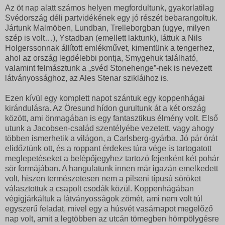
Az öt nap alatt számos helyen megfordultunk, gyakorlatilag
Svédország déli partvidékének egy jó részét bebarangoltuk.
Jártunk Malmöben, Lundban, Trelleborgban (ugye, milyen
szép is volt…), Ystadban (emellett laktunk), láttuk a Nils
Holgerssonnak állított emlékművet, kimentünk a tengerhez,
ahol az ország legdélebbi pontja, Smygehuk található,
valamint felmásztunk a „svéd Stonehenge”-nek is nevezett
látványossághoz, az Ales Stenar szikláihoz is.
Ezen kívül egy komplett napot szántuk egy koppenhágai
kirándulásra. Az Öresund hídon gurultunk át a két ország
között, ami önmagában is egy fantasztikus élmény volt. Első
utunk a Jacobsen-család szentélyébe vezetett, vagy ahogy
többen ismerhetik a világon, a Carlsberg-gyárba. Jó pár órát
elidőztünk ott, és a roppant érdekes túra vége is tartogatott
meglepetéseket a belépőjegyhez tartozó fejenként két pohár
sör formájában. A hangulatunk innen már igazán emelkedett
volt, hiszen természetesen nem a pilseni típusú söröket
választottuk a csapolt csodák közül. Koppenhágában
végigjárkáltuk a látványosságok zömét, ami nem volt túl
egyszerű feladat, mivel egy a húsvét vasárnapot megelőző
nap volt, amit a legtöbben az utcán tömegben hömpölygésre