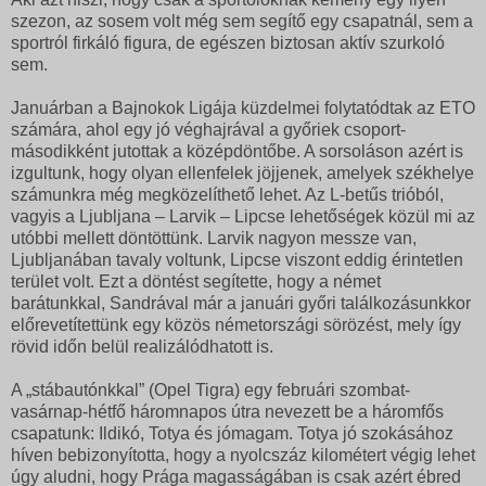
szezon, az sosem volt még sem segítő egy csapatnál, sem a
sportról firkáló figura, de egészen biztosan aktív szurkoló
sem.
Januárban a Bajnokok Ligája küzdelmei folytatódtak az ETO
számára, ahol egy jó véghajrával a győriek csoport-
másodikként jutottak a középdöntőbe. A sorsoláson azért is
izgultunk, hogy olyan ellenfelek jöjjenek, amelyek székhelye
számunkra még megközelíthető lehet. Az L-betűs trióból,
vagyis a Ljubljana – Larvik – Lipcse lehetőségek közül mi az
utóbbi mellett döntöttünk. Larvik nagyon messze van,
Ljubljanában tavaly voltunk, Lipcse viszont eddig érintetlen
terület volt. Ezt a döntést segítette, hogy a német
barátunkkal, Sandrával már a januári győri találkozásunkkor
előrevetítettünk egy közös németországi sörözést, mely így
rövid időn belül realizálódhatott is.
A „stábautónkkal” (Opel Tigra) egy februári szombat-
vasárnap-hétfő háromnapos útra nevezett be a háromfős
csapatunk: Ildikó, Totya és jómagam. Totya jó szokásához
híven bebizonyította, hogy a nyolcszáz kilométert végig lehet
úgy aludni, hogy Prága magasságában is csak azért ébred