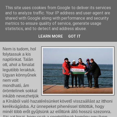
This site uses cookies from Google to deliver its services
and to analyze traffic. Your IP address and user-agent are
shared with Google along with performance and security
metrics to ensure quality of service, generate usage
statistics, and to detect and address abuse.
2010. július 26., hétfő
Mégsem vesztünk el!
LEARN MORE
GOT IT
Nem is tudom, hol
folytassuk a kis
naplónkat. Talán
ott, ahol a fonalat
legutóbb leraktuk.
Ugyan könnyűnek
nem volt
mondható, ám
örömtelinek sokkal
inkább nevezhetjük
a Kínából való hazatérésünket követő visszaállást az itthoni
kerékvágásba. Az ünnepeket pihenéssel töltöttük, hogy
minél több erőt gyűjtsünk az előttünk álló hosszú szezonra.
Aki azt hiszi, hogy csak a sportolóknak kemény egy ilyen