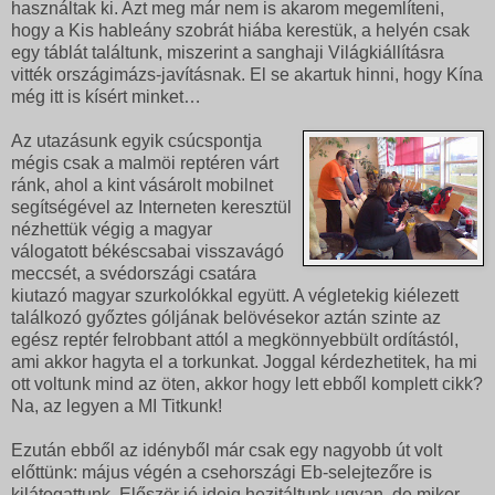
használtak ki. Azt meg már nem is akarom megemlíteni,
hogy a Kis hableány szobrát hiába kerestük, a helyén csak
egy táblát találtunk, miszerint a sanghaji Világkiállításra
vitték országimázs-javításnak. El se akartuk hinni, hogy Kína
még itt is kísért minket…
Az utazásunk egyik csúcspontja
mégis csak a malmöi reptéren várt
ránk, ahol a kint vásárolt mobilnet
segítségével az Interneten keresztül
nézhettük végig a magyar
válogatott békéscsabai visszavágó
meccsét, a svédországi csatára
kiutazó magyar szurkolókkal együtt. A végletekig kiélezett
találkozó győztes góljának belövésekor aztán szinte az
egész reptér felrobbant attól a megkönnyebbült ordítástól,
ami akkor hagyta el a torkunkat. Joggal kérdezhetitek, ha mi
ott voltunk mind az öten, akkor hogy lett ebből komplett cikk?
Na, az legyen a MI Titkunk!
Ezután ebből az idényből már csak egy nagyobb út volt
előttünk: május végén a csehországi Eb-selejtezőre is
kilátogattunk. Először jó ideig hezitáltunk ugyan, de mikor