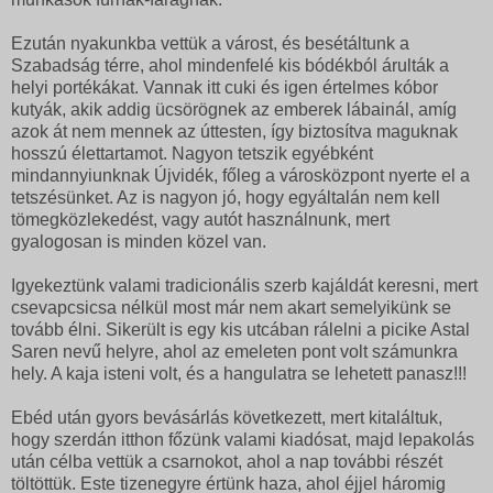
Ezután nyakunkba vettük a várost, és besétáltunk a
Szabadság térre, ahol mindenfelé kis bódékból árulták a
helyi portékákat. Vannak itt cuki és igen értelmes kóbor
kutyák, akik addig ücsörögnek az emberek lábainál, amíg
azok át nem mennek az úttesten, így biztosítva maguknak
hosszú élettartamot. Nagyon tetszik egyébként
mindannyiunknak Újvidék, főleg a városközpont nyerte el a
tetszésünket. Az is nagyon jó, hogy egyáltalán nem kell
tömegközlekedést, vagy autót használnunk, mert
gyalogosan is minden közel van.
Igyekeztünk valami tradicionális szerb kajáldát keresni, mert
csevapcsicsa nélkül most már nem akart semelyikünk se
tovább élni. Sikerült is egy kis utcában rálelni a picike Astal
Saren nevű helyre, ahol az emeleten pont volt számunkra
hely. A kaja isteni volt, és a hangulatra se lehetett panasz!!!
Ebéd után gyors bevásárlás következett, mert kitaláltuk,
hogy szerdán itthon főzünk valami kiadósat, majd lepakolás
után célba vettük a csarnokot, ahol a nap további részét
töltöttük. Este tizenegyre értünk haza, ahol éjjel háromig