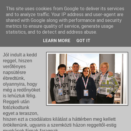
This site uses cookies from Google to deliver its services
and to analyze traffic. Your IP address and user-agent are
shared with Google along with performance and security
metrics to ensure quality of service, generate usage
statistics, and to detect and address abuse.
2012. december 5., szerda
Walking In Sunshine
LEARN MORE
GOT IT
Jól indult a kedd
reggel, hiszen
verőfényes
napsütésre
ébredtünk,
olyannyira, hogy
még a redőnyöket
is lehúztuk félig.
Reggeli után
fotózkodtunk
egyet a teraszon,
hiszen ezt a csodálatos kilátást a háttérben meg kellett
örökítenünk, ugyanis a szemközti házon reggeltől-estig
munkások fúrnak-faragnak.