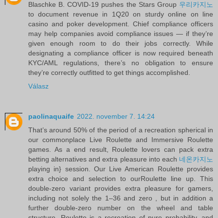
Blaschke B. COVID-19 pushes the Stars Group
우리카지노
to document revenue in 1Q20 on sturdy online on line
casino and poker development. Chief compliance officers
may help companies avoid compliance issues — if they’re
given enough room to do their jobs correctly. While
designating a compliance officer is now required beneath
KYC/AML regulations, there’s no obligation to ensure
they’re correctly outfitted to get things accomplished.
Válasz
paolinaquaife
2022. november 7. 14:24
That’s around 50% of the period of a recreation spherical in
our commonplace Live Roulette and Immersive Roulette
games. As a end result, Roulette lovers can pack extra
betting alternatives and extra pleasure into each
네온카지노
playing in} session. Our Live American Roulette provides
extra choice and selection to ourRoulette line up. This
double-zero variant provides extra pleasure for gamers,
including not solely the 1–36 and zero , but in addition a
further double-zero number on the wheel and table
structure. Roulette is a recreation of pure probability, and