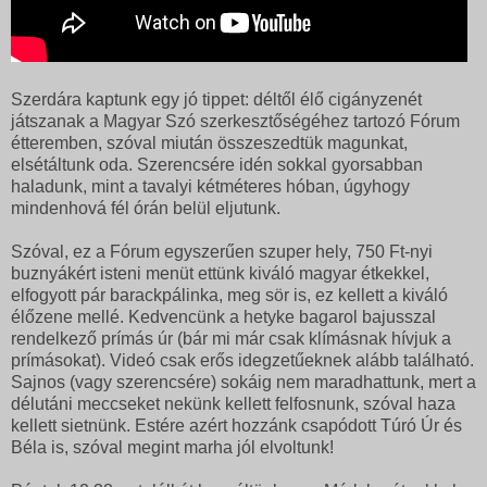
Szerdára kaptunk egy jó tippet: déltől élő cigányzenét
játszanak a Magyar Szó szerkesztőségéhez tartozó Fórum
étteremben, szóval miután összeszedtük magunkat,
elsétáltunk oda. Szerencsére idén sokkal gyorsabban
haladunk, mint a tavalyi kétméteres hóban, úgyhogy
mindenhová fél órán belül eljutunk.
Szóval, ez a Fórum egyszerűen szuper hely, 750 Ft-nyi
buznyákért isteni menüt ettünk kiváló magyar étkekkel,
elfogyott pár barackpálinka, meg sör is, ez kellett a kiváló
élőzene mellé. Kedvencünk a hetyke bagarol bajusszal
rendelkező prímás úr (bár mi már csak klímásnak hívjuk a
prímásokat). Videó csak erős idegzetűeknek alább található.
Sajnos (vagy szerencsére) sokáig nem maradhattunk, mert a
délutáni meccseket nekünk kellett felfosnunk, szóval haza
kellett sietnünk. Estére azért hozzánk csapódott Túró Úr és
Béla is, szóval megint marha jól elvoltunk!