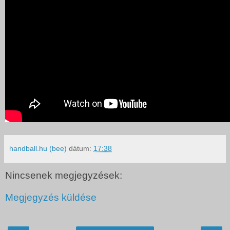
handball.hu (bee)
dátum:
17:38
Nincsenek megjegyzések:
Megjegyzés küldése