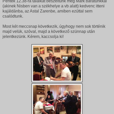
Péntek 12.38-ra találkát beszéltünk meg Márk barátunkkal
(akinek Nisben van a székhelye a vb alatt) kedvenc itteni
kajáldánba, az Astal Zarenbe, amiben ezúttal sem
csalódtunk.
Most két meccsnap következik, úgyhogy nem sok történik
majd velük, szóval, majd a következő szünnap után
jelentkezünk. Kérem, kaccsolja ki!