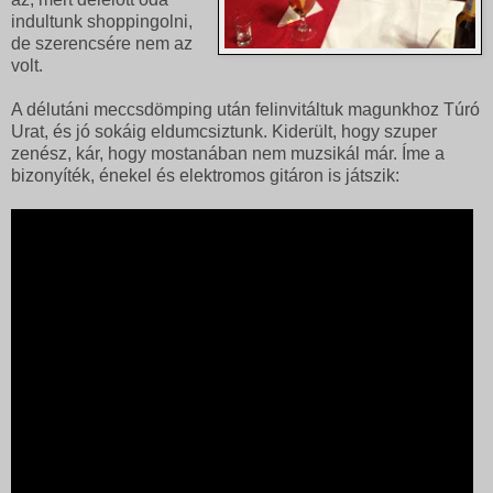
indultunk shoppingolni,
de szerencsére nem az
volt.
A délutáni meccsdömping után felinvitáltuk magunkhoz Túró
Urat, és jó sokáig eldumcsiztunk. Kiderült, hogy szuper
zenész, kár, hogy mostanában nem muzsikál már. Íme a
bizonyíték, énekel és elektromos gitáron is játszik: