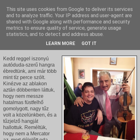
This site uses cookies from Google to deliver its services
and to analyze traffic. Your IP address and user-agent are
shared with Google along with performance and security
metrics to ensure quality of service, generate usage
statistics, and to detect and address abuse.
2013. december 12., csütörtök
Danolászás Bagarol Úrral
LEARN MORE
GOT IT
Kedd reggel iszonyú
autóduda-szerű hangra
ébredtünk, ami már több
mint tíz perce szólt.
Kinézve az ablakon
aztán döbbenten láttuk,
hogy nem messze
hatalmas füstfelhő
gomolygott, nagy tűz
volt a közelünkben, és a
tűzjelző hangját
hallottuk. Reméltük,
hogy nem a Mercator
az, mert délelőtt oda