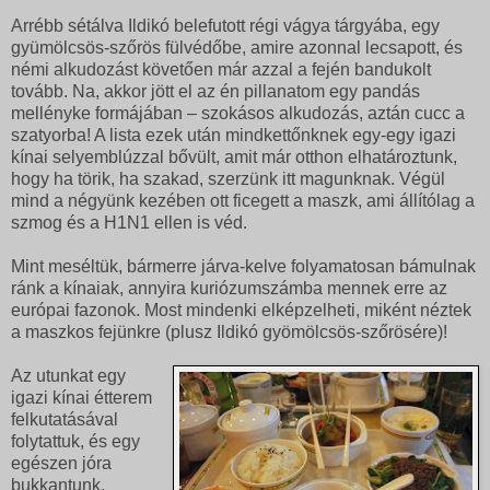
Arrébb sétálva Ildikó belefutott régi vágya tárgyába, egy
gyümölcsös-szőrös fülvédőbe, amire azonnal lecsapott, és
némi alkudozást követően már azzal a fején bandukolt
tovább. Na, akkor jött el az én pillanatom egy pandás
mellényke formájában – szokásos alkudozás, aztán cucc a
szatyorba! A lista ezek után mindkettőnknek egy-egy igazi
kínai selyemblúzzal bővült, amit már otthon elhatároztunk,
hogy ha törik, ha szakad, szerzünk itt magunknak. Végül
mind a négyünk kezében ott ficegett a maszk, ami állítólag a
szmog és a H1N1 ellen is véd.
Mint meséltük, bármerre járva-kelve folyamatosan bámulnak
ránk a kínaiak, annyira kuriózumszámba mennek erre az
európai fazonok. Most mindenki elképzelheti, miként néztek
a maszkos fejünkre (plusz Ildikó gyömölcsös-szőrösére)!
Az utunkat egy
igazi kínai étterem
felkutatásával
folytattuk, és egy
egészen jóra
bukkantunk.