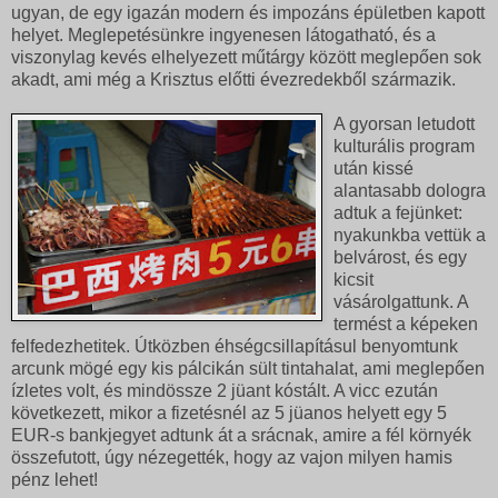
ugyan, de egy igazán modern és impozáns épületben kapott
helyet. Meglepetésünkre ingyenesen látogatható, és a
viszonylag kevés elhelyezett műtárgy között meglepően sok
akadt, ami még a Krisztus előtti évezredekből származik.
A gyorsan letudott
kulturális program
után kissé
alantasabb dologra
adtuk a fejünket:
nyakunkba vettük a
belvárost, és egy
kicsit
vásárolgattunk. A
termést a képeken
felfedezhetitek. Útközben éhségcsillapításul benyomtunk
arcunk mögé egy kis pálcikán sült tintahalat, ami meglepően
ízletes volt, és mindössze 2 jüant kóstált. A vicc ezután
következett, mikor a fizetésnél az 5 jüanos helyett egy 5
EUR-s bankjegyet adtunk át a srácnak, amire a fél környék
összefutott, úgy nézegették, hogy az vajon milyen hamis
pénz lehet!