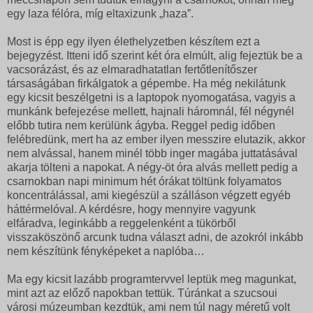
egy laza félóra, míg eltaxizunk „haza”.
Most is épp egy ilyen élethelyzetben készítem ezt a
bejegyzést. Itteni idő szerint két óra elmúlt, alig fejeztük be a
vacsorázást, és az elmaradhatatlan fertőtlenítőszer
társaságában firkálgatok a gépembe. Ha még nekilátunk
egy kicsit beszélgetni is a laptopok nyomogatása, vagyis a
munkánk befejezése mellett, hajnali háromnál, fél négynél
előbb tutira nem kerülünk ágyba. Reggel pedig időben
felébredünk, mert ha az ember ilyen messzire elutazik, akkor
nem alvással, hanem minél több inger magába juttatásával
akarja tölteni a napokat. A négy-öt óra alvás mellett pedig a
csarnokban napi minimum hét órákat töltünk folyamatos
koncentrálással, ami kiegészül a szálláson végzett egyéb
háttérmelóval. A kérdésre, hogy mennyire vagyunk
elfáradva, leginkább a reggelenként a tükörből
visszaköszönő arcunk tudna választ adni, de azokról inkább
nem készítünk fényképeket a naplóba…
Ma egy kicsit lazább programtervvel leptük meg magunkat,
mint azt az előző napokban tettük. Túránkat a szucsoui
városi múzeumban kezdtük, ami nem túl nagy méretű volt