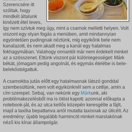
Szerencsére itt
szóltak, hogy
mindkét általunk
kinézett étel leves,
így nem szívtuk meg úgy, mint a csarnok melletti helyen. Volt
viszont egy olyan fogás a menüben, amit mindannyian
egyöntetűen pudingnak néztünk, míg egyikőnk bele nem
kanalazott, és nem akadt meg a kanál egy hatalmas
fokhagymában. Valahogy onnantól már nem érdekelt minket
az a szösszenet. Ettünk viszont pár különlegességet: Márk
békát, jómagam pedig angolnát, és egymás ételébe is bele-
belekóstolgattuk.
A csarnokba jutás előtt egy hatalmasnak látszó gonddal
szembesültünk, nem volt egyikünknél sem a cetlije, amin a
cím szerepel. Sebaj, van nekünk egy
Márk
unk, aki
problémakezelésből ma is ötöst kapott: azonnal előkapta a
notebook-ját, és az utca kellős közepén keresgélte a fájlt,
majd a taxiba bepattanva arról mutatta taxisnak az úticélt. Az
eredmény: újabb legalább harmincöt minket marslakónak
néző kis kínai állampolgár.