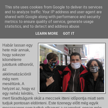
This site uses cookies from Google to deliver its services
and to analyze traffic. Your IP address and user-agent are
shared with Google along with performance and security
metrics to ensure quality of service, generate usage
statistics, and to detect and address abuse.
2009. december 9., szerda
Mi mindent megveszünk!
LEARN MORE
GOT IT
Habár lassan egy
hete már annak,
hogy sokezer
kilométerre
jutottunk otthonról,
az
akklimatizációról
még nem
meséltünk. A
helyzet az, hogy ez
egy nehéz kérdés,
mert fáradtságunk okát a meccsek itteni időpontja miatt sem
tudjuk pontosan eldönteni. Este tizenegy előtt még egyik
meccsnapon sem tudtuk elhagyni a csarnokot, onnan még