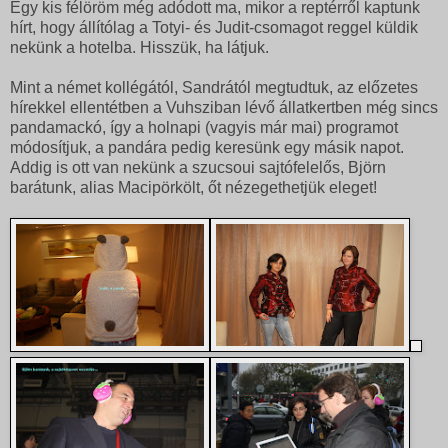
Egy kis félöröm még adódott ma, mikor a reptérről kaptunk
hírt, hogy állítólag a Totyi- és Judit-csomagot reggel küldik
nekünk a hotelba. Hisszük, ha látjuk.
Mint a német kollégától, Sandrától megtudtuk, az előzetes
hírekkel ellentétben a Vuhsziban lévő állatkertben még sincs
pandamackó, így a holnapi (vagyis már mai) programot
módosítjuk, a pandára pedig keresünk egy másik napot.
Addig is ott van nekünk a szucsoui sajtófelelős, Björn
barátunk, alias Macipörkölt, őt nézegethetjük eleget!